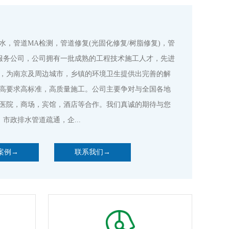
，管道MA检测，管道修复(光固化修复/树脂修复)，管
一体服务公司，公司拥有一批成熟的工程技术施工人才，先进
，为南京及周边城市，乡镇的环境卫生提供出完善的解
高要求高标准，高质量施工。公司主要争对与全国各地
医院，商场，宾馆，酒店等合作。我们真诚的期待与您
市政排水管道疏通，企...
案例→
联系我们→