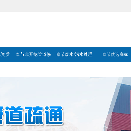
！
A资质
奉节非开挖管道修
奉节废水/污水处理
奉节优选商家
复