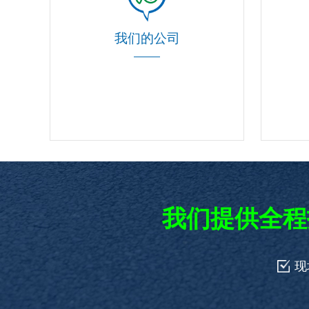
我们的公司
我们提供全程
现