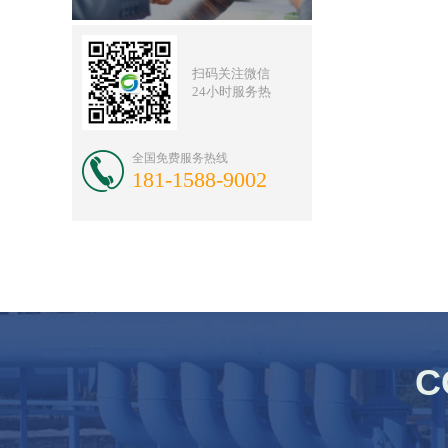
扫码关注微信
24小时服务热
全国免费服务热线
181-1588-9002
C