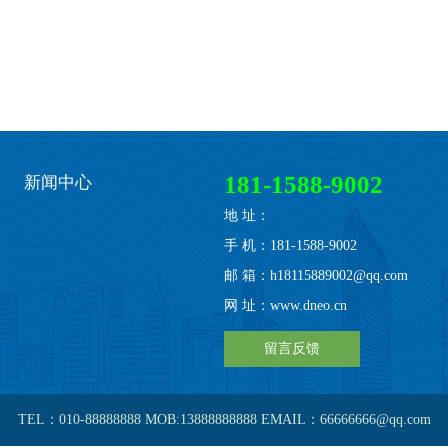
181-1588-9002
新闻中心
地 址：
手 机：181-1588-9002
邮 箱：h18115889002@qq.com
网 址：www.dneo.cn
留言反馈
TEL：010-88888888 MOB:13888888888 EMAIL：66666666@qq.com