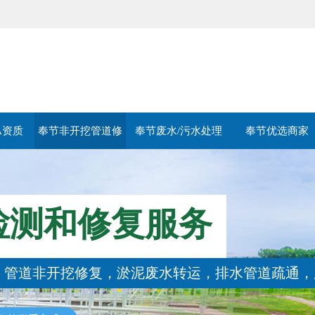
！
A资质
奉节非开挖管道修
奉节废水/污水处理
奉节优选商家
复
测和修复服​务
，管道非开挖修复，淤泥废水转运，排水管道疏通，