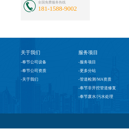
全国免费服务热线
181-1588-9002
关于我们
服务项目
-奉节公司设备
-服务项目
-奉节公司资质
-更多分站
-关于我们
-管道检测/MA资质
-奉节非开挖管道修复
-奉节废水/污水处理